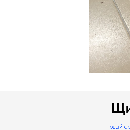
Щи
Новый ор