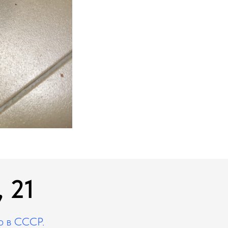
 21
о в СССР.