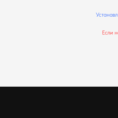
Устанавл
Если н