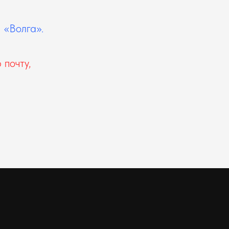
 «Волга».
 почту,